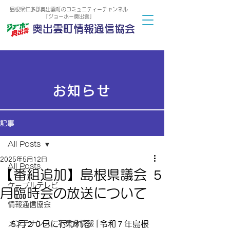
島根県仁多郡奥出雲町のコミュニティーチャンネル
「ジョーホー奥出雲」
奥出雲町情報通信協会
お知らせ
記事
All Posts
2025年5月12日
All Posts
【番組追加】島根県議会 ５
ケーブルテレビ
月臨時会の放送について
情報通信協会
メンテナンス・不具合情報
５月２０日に行われる「令和７年島根